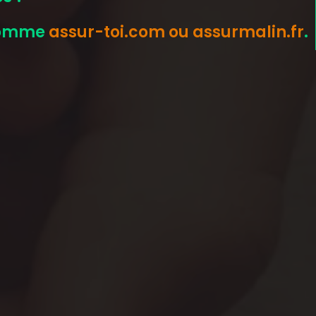
s comme
assur-toi.com ou
assurmalin.fr
.